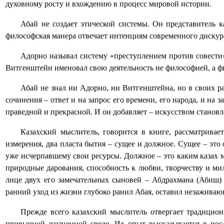
духовному росту и вхождению в процесс мировой истории.
Абай не создает этической системы. Он представитель
философская манера отвечает интенциям современного дискурс
Адорно называл систему «преступлением против совести
Витгенштейн именовал свою деятельность не философией, а ф
Абай не знал ни Адорно, ни Витгенштейна, но в своих р
сочинения – ответ и на запрос его времени, его народа, и на
праведной и прекрасной. И он добавляет – искусством становл
Казахский мыслитель, говорится в книге, рассматривае
измерения, два пласта бытия – сущее и должное. Сущее – эт
уже исчерпавшему свои ресурсы. Должное – это каким казах 
природные дарования, способность к любви, творчеству и м
лице двух его замечательных сыновей – Абдрахмана (Абиш)
ранний уход из жизни глубоко ранил Абая, оставил незаживаю
Прежде всего казахский мыслитель отвергает традицион
привычной жизненной среде. Их опыт высказывается в пос