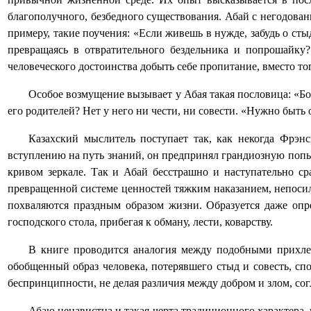
благополучного, безбедного существования. Абай с негодова
примеру, такие поучения: «Если живешь в нужде, забудь о сты
превращаясь в отвратительного бездельника и попрошайку
человеческого достоинства добыть себе пропитание, вместо тог
Особое возмущение вызывает у Абая такая пословица: «Бог
его родителей? Нет у него ни чести, ни совести. «Нужно быт
Казахский мыслитель поступает так, как некогда Фрэн
вступлению на путь знаний, он предпринял грандиозную попы
кривом зеркале. Так и Абай бесстрашно и наступательно ср
превращенной системе ценностей тяжким наказанием, непосиль
похваляются праздным образом жизни. Образуется даже опр
господского стола, прибегая к обману, лести, коварству.
В книге проводится аналогия между подобными прихле
обобщенный образ человека, потерявшего стыд и совесть, с
беспринципности, не делая различия между добром и злом, сог
Абаю ненавистна и такая черта традиционного характера, ка