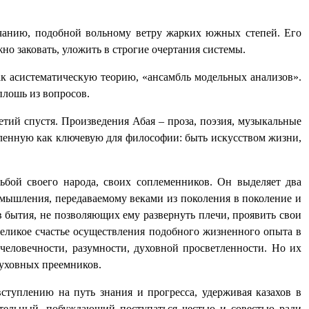
учанию, подобной вольному ветру жарких южных степей. Его
о заковать, уложить в строгие очертания системы.
к асистематическую теорию, «ансамбль модельных анализов».
плошь из вопросов.
тий спустя. Произведения Абая – проза, поэзия, музыкальные
тавленную как ключевую для философии: быть искусством жизни,
дьбой своего народа, своих соплеменников. Он выделяет два
 мышления, передаваемому веками из поколения в поколение и
 бытия, не позволяющих ему развернуть плечи, проявить свои
еликое счастье осуществления подобного жизненного опыта в
еловечности, разумности, духовной просветленности. Но их
духовных преемников.
ступлению на путь знания и прогресса, удерживая казахов в
тельный, побуждающий поступаться честью и совестью ради