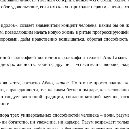
особое удовольствие, если их скакун приходит первым, а птица х
олов», создает знаменитый концепт человека, каким бы он жел
ям, позволяющим начать новую жизнь в ритме прогрессирующей 
пороками, дабы нравственно возвышаться, обретая способност
нной философией восточного философа и теолога Аль Газали. 
дность, алчность, зависть, другие – «спасители»: любовь, на
 является, согласно Абаю,
знание
. Но это не просто знание, к
ти, справедливости, т.е. на таком бесценном даре, как человеч
 Он следует восточной традиции, согласно которой научное, п
ости.
ора трех универсальных способностей человека – воли, разума 
– ни богатство, ни уважение, ни карьера. Разум возражает: толь
зможно отличить добро от зла, а без этого не достигнуть подли