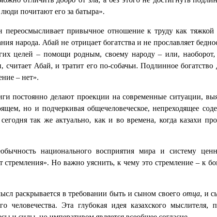
 люди почитают его за батыра».
Он переосмысливает привычное отношение к труду как тяжкой о
я народа. Абай не отрицает богатства и не прославляет бедность
гих целей – помощи родным, своему народу – или, наоборот, 
ьи, считает Абай, и тратит его по-собачьи. Подлинное богатств
ение – нет».
иги постоянно делают проекции на современные ситуации, вы
оящем, но и подчеркивая общечеловеческое, непреходящее сод
т сегодня так же актуально, как и во времена, когда казахи 
обычность национального восприятия мира и систему ценно
 стремления». Но важно уяснить, к чему это стремление – к бог
мысл раскрывается в требовании быть и сыном своего
отца
, и 
го человечества. Эта глубокая идея казахского мыслителя, 
сы и силы, но императивом является всеобщее согласие.