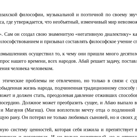
 казахской философии, музыкальной и поэтичной по своему зв
а, где утверждается, что необъятный, изменчивый мир невозможн
». Сам он создал свою знаменитую «негативную диалектику» ка
илософствованием и призывал составлять философское учение с
азмышлениях осуществил то, к чему они пришли много десятиле
 запрос нашего времени, всех народов. Абай решает задачу, пос
ения человека человеком.
т этические проблемы не отвлеченно, но только в связи с су
о обыденная жизнь народа, подчиненная традиционному способу
может и должен стать, преодолевая давление отживших способов
илосердию. Должное может преобразить сущее, и Абаю выпало в
 и Магауия (Магиш). Они воплотили мечту отца о подлинной ч
щую рану. Он потерял не только любимых сыновей, но и своих 
ную систему ценностей, которая себя изжила и препятствует в
ловицах и поговорках. И не только позитивный, но и отрица