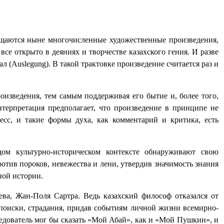
вящаются ныне многочисленные художественные произведения,
се открыто в деяниях и творчестве казахского гения. И разве
ал (
Auslegung
). В такой трактовке произведение считается раз и
оизведения, тем самым поддерживая его бытие и, более того,
терпретация предполагает, что произведение в принципе не
есс, и такие формы духа, как комментарий и критика, есть
дом культурно-историческом контексте обнаруживают свою
отив пороков, невежества и лени, утвердив значимость знания
ной истории.
ева, Жан-Поля Сартра. Ведь казахский философ отказался от
 поиски, страдания, придав событиям личной жизни всемирно-
ледователь мог бы сказать «Мой Абай», как и «Мой Пушкин», и