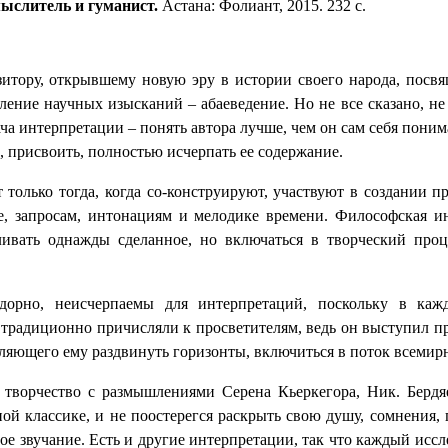
мыслитель и гуманист.
Астана: Фолиант, 2015. 232 с.
озитору, открывшему новую эру в истории своего народа, пос
ение научных изысканий – абаеведение. Но не все сказано, не в
ча интерпретации – понять автора лучше, чем он сам себя поним
ь, присвоить, полностью исчерпать ее содержание.
олько тогда, когда со-конструируют, участвуют в создании пр
, запросам, интонациям и мелодике времени. Философская ин
вливать однажды сделанное, но включаться в творческий проц
Адорно, неисчерпаемы для интерпретаций, поскольку в каж
традиционно причисляли к просветителям, ведь он выступил пр
ляющего ему раздвинуть горизонты, включиться в поток всемир
 творчество с размышлениями Серена Кьеркегора, Ник. Бердя
ной классике, и не поостерегся раскрыть свою душу, сомнения,
е звучание. Есть и другие интерпретации, так что каждый исс