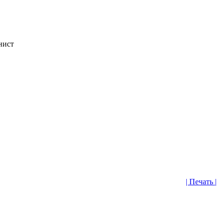
нист
| Печать |