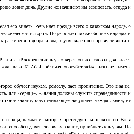
орошо ловит дичь. Другие же начинают им завидовать, откуда и
ал его видеть. Речь идет прежде всего о казахском народе, о
человеческой истории. Но речь идет также обо всех народах и
ь к различению добра и зла, к утверждению справедливости и
В книге «Воскрешение наук о вере» он исследовал два класса
дежда, вера. И Абай, обличая «погубителей», называет имена
оторое обучает наукам, ремеслу, дает пропитание. Это знание,
ность, или «сердце». «Знания должны служить справедливости и
озитивное знание, обеспечивающее насущные нужды людей, не
и сердца, каждая из которых претендует на первенство. Воля
ко он способен давать человеку знание, приобщать к наукам. Но
нного знания и уважения людей. «Есть ли у человека что-либо