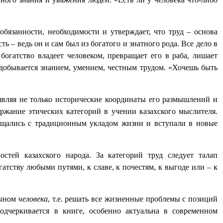
бязанности, необходимости и утверждает, что труд – основа
 – ведь он и сам был из богатого и знатного рода. Все дело в
богатство владеет человеком, превращает его в раба, лишает
о добывается знанием, умением, честным трудом. «Хочешь быть
являя не только исторические координаты его размышлений и
ержание этических категорий в учении казахского мыслителя.
прощались с традиционным укладом жизни и вступали в новые
стей казахского народа. За категорий труд следует талап
атству любыми путями, к славе, к почестям, к выгоде или – к
сыном
человека
, т.е. решать все жизненные проблемы с позиций
подчеркивается в книге, особенно актуальна в современном