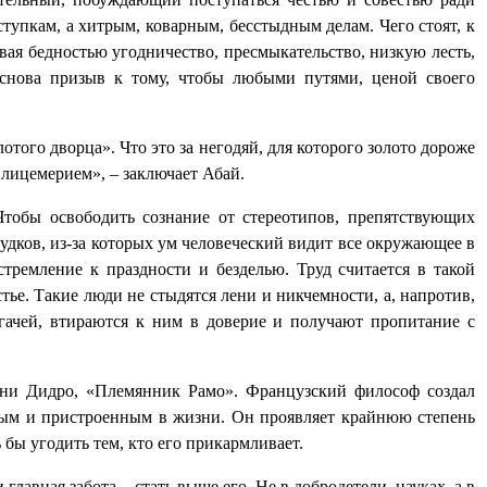
упкам, а хитрым, коварным, бесстыдным делам. Чего стоят, к
ывая бедностью угодничество, пресмыкательство, низкую лесть,
 снова призыв к тому, чтобы любыми путями, ценой своего
того дворца». Что это за негодяй, для которого золото дороже
лицемерием», – заключает Абай.
Чтобы освободить сознание от стереотипов, препятствующих
дков, из-за которых ум человеческий видит все окружающее в
тремление к праздности и безделью. Труд считается в такой
ье. Такие люди не стыдятся лени и никчемности, а, напротив,
гачей, втираются к ним в доверие и получают пропитание с
ени Дидро, «Племянник Рамо». Французский философ создал
ытым и пристроенным в жизни. Он проявляет крайнюю степень
бы угодить тем, кто его прикармливает.
главная забота – стать выше его. Не в добродетели, науках, а в