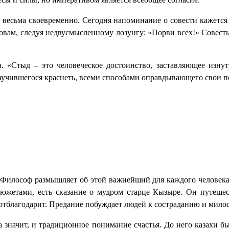
же весьма своевременно. Сегодня напоминание о совести кажет
овам, следуя недвусмысленному лозунгу: «Порви всех!» Совесть
а. «Стыд – это человеческое достоинство, заставляющее изну
разучившегося краснеть, всеми способами оправдывающего свои п
. Философ размышляет об этой важнейший для каждого человека 
сюжетами, есть сказание о мудром старце Кызыре. Он путешест
тблагодарит. Предание побуждает людей к состраданию и милос
 значит, и традиционное понимание счастья. До него казахи бы