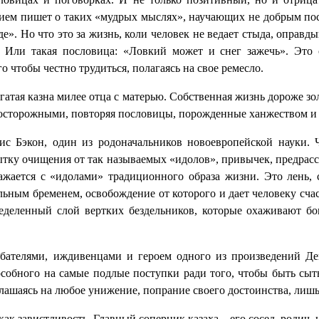
нием пишет о таких «мудрых мыслях», научающих не добрым пост
де». Но что это за жизнь, коли человек не ведает стыда, оправд
? Или такая пословица: «Ловкий может и снег зажечь». Это
о чтобы честно трудиться, полагаясь на свое ремесло.
атая казна милее отца с матерью. Собственная жизнь дороже золо
ь осторожными, повторяя пословицы, порожденные ханжеством и 
сис Бэкон, один из родоначальников новоевропейской науки. 
тку очищения от так называемых «идолов», привычек, предрассу
ажается с «идолами» традиционного образа жизни. Это лень, с
ным бременем, освобождение от которого и дает человеку счаст
еделенный слой вертких бездельников, которые охаживают бо
бателями, иждивенцами и героем одного из произведений Д
пособного на самые подлые поступки ради того, чтобы быть с
лашаясь на любое унижение, попрание своего достоинства, лишь 
к завистливость. Главный соперник казаха – его сосед, родич, и 