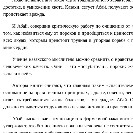
достатке, в умножении скота. Казахи, сетует Абай, получают 
проистекает вражда.
И Абай, совершив критическую работу по очищению от «ид
том, как избавиться ему от пороков и приобщиться к ценност
всех людях, которым предстоит трудная и упорная борьба с 
милосердия.
Учение казахского мыслителя можно сравнить с нравстве
человеческих качеств. Одни – это «погубители», пороки: жа
«спасителей».
Авторы книги считают, что главным таким «спасителем»
основанное на нравственных принципах, - долге, совести, чес
отвечать требованиям закона божьего», – утверждает Абай.
должно отрываться от духовного начала, источника нравственн
Абай высказывает эту позицию в форме воображаемого сп
утверждает, что без нее ничто в жизни человека не состоится 
сердце оказывается победителем в этом споре: без него нево