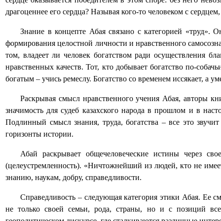
драгоценнее его сердца? Называя кого-то человеком с сердцем,
Знание в концепте Абая связано с категорией «труд». 
формирования целостной личности и нравственного самосознани
том, владеет ли человек богатством ради осуществления бла
нравственных качеств. Тот, кто добывает богатство по-собач
богатым – учись ремеслу. Богатство со временем иссякает, а ум
Раскрывая смысл нравственного учения Абая, авторы кн
значимость для судеб казахского народа в прошлом и в наст
Подлинный смысл знания, труда, богатства – все это звучи
горизонты истории.
Абай раскрывает общечеловеческие истины через свое
(целеустремленность). «Ничтожнейший из людей, кто не имеет
знанию, наукам, добру, справедливости.
Справедливость – следующая категория этики Абая. Ее с
не только своей семьи, рода, страны, но и с позиций все
геополитическом дискурсе, где сталкиваются различные интере