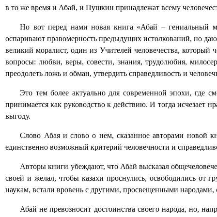
в то же время и Абай, и Пушкин принадлежат всему человечест
Но вот перед нами новая книга «Абай – гениальный м
оспаривают правомерность предыдущих истолкований, но дают 
великий моралист, один из Учителей человечества, который ч
вопросы: любви, веры, совести, знания, трудолюбия, милосе
преодолеть ложь и обман, утвердить справедливость и человеч
Это тем более актуально для современной эпохи, где с
принимается как руководство к действию. И тогда исчезает нр
выгоду.
Слово Абая и слово о нем, сказанное авторами новой кн
единственно возможный критерий человечности и справедливост
Авторы книги убеждают, что Абай высказал общечеловеческ
своей и желал, чтобы казахи проснулись, освободились от 
наукам, встали вровень с другими, просвещенными народами, 
Абай не превозносит достоинства своего народа, но, нап