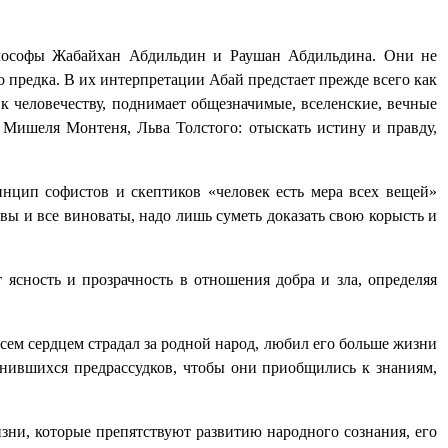
илософы Жабайхан Абдильдин и Раушан Абдильдина. Они не
 предка. В их интерпретации Абай предстает прежде всего как
 к человечеству, поднимает общезначимые, вселенские, вечные
, Мишеля Монтеня, Льва Толстого: отыскать истину и правду,
инцип софистов и скептиков «человек есть мера всех вещей»
авы и все виноваты, надо лишь суметь доказать свою корысть и
 ясность и прозрачность в отношения добра и зла, определяя
всем сердцем страдал за родной народ, любил его больше жизни
енившихся предрассудков, чтобы они приобщились к знаниям,
изни, которые препятствуют развитию народного сознания, его