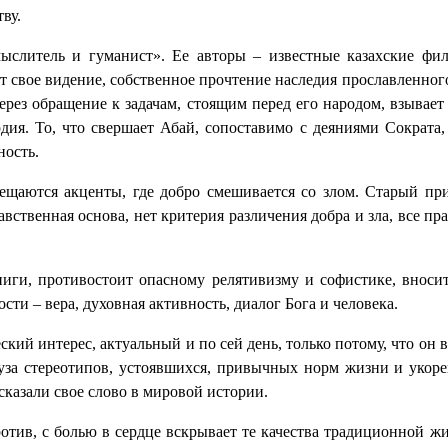
ву.
ыслитель и гуманист». Ее авторы – известные казахские ф
свое видение, собственное прочтение наследия прославленного
ерез обращение к задачам, стоящим перед его народом, взывает
рдия. То, что свершает Абай, сопоставимо с деяниями Сократа
ность.
мещаются акценты, где добро смешивается со злом. Старый пр
авственная основа, нет критерия различения добра и зла, все пр
иги, противостоит опасному релятивизму и софистике, вносит
и – вера, духовная активность, диалог Бога и человека.
ий интерес, актуальный и по сей день, только потому, что он 
груза стереотипов, устоявшихся, привычных норм жизни и укор
сказали свое слово в мировой истории.
ротив, с болью в сердце вскрывает те качества традиционной ж