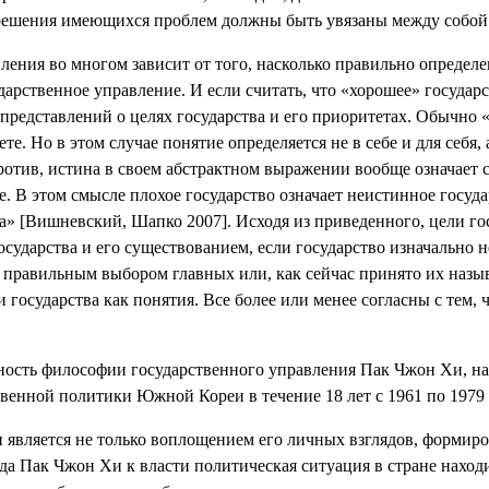
м решения имеющихся проблем должны быть увязаны между собой
ления во многом зависит от того, насколько правильно опреде
дарственное управление. И если считать, что «хорошее» государ
х представлений о целях государства и его приоритетах. Обычн
е. Но в этом случае понятие определяется не в себе и для себя, 
отив, истина в своем абстрактном выражении вообще означает с
е. В этом смысле плохое государство означает неистинное госуд
» [Вишневский, Шапко 2007]. Исходя из приведенного, цели го
ударства и его существованием, если государство изначально н
я правильным выбором главных или, как сейчас принято их назыв
государства как понятия. Все более или менее согласны с тем, ч
нность философии государственного управления Пак Чжон Хи, на
венной политики Южной Кореи в течение 18 лет с 1961 по 1979 
вляется не только воплощением его личных взглядов, формиров
Пак Чжон Хи к власти политическая ситуация в стране находил