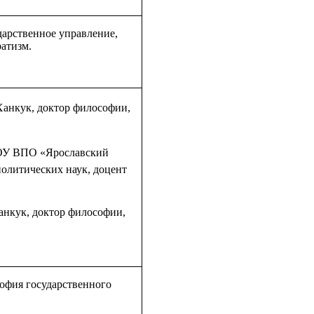
дарственное управление,
ратизм
.
Ханкук, доктор философии,
У ВПО «Ярославский
политических наук, доцент
нкук, доктор философии,
фия государственного