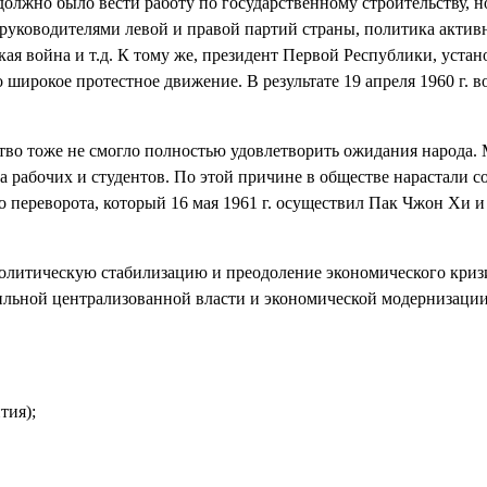
олжно было вести работу по государственному строительству, н
руководителями левой и правой партий страны, политика актив
ская война и т.д. К тому же, президент Первой Республики, уст
широкое протестное движение. В результате 19 апреля 1960 г. 
тво тоже не смогло полностью удовлетворить ожидания народа. 
а рабочих и студентов. По этой причине в обществе нарастали 
го переворота, который 16 мая 1961 г. осуществил Пак Чжон Хи 
олитическую стабилизацию и преодоление экономического кризи
сильной централизованной власти и экономической модернизаци
тия);