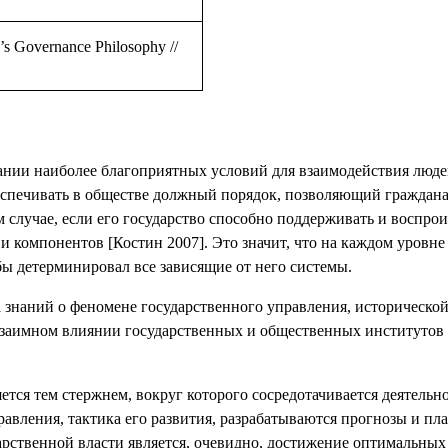
’s Governance Philosophy
//
дании наиболее благоприятных условий для взаимодействия люд
еспечивать в обществе должный порядок, позволяющий граждана
м случае, если его государство способно поддерживать и восп
и компонентов [Костин 2007]. Это значит, что на каждом уровн
 детерминировал все зависящие от него системы.
а знаний о феномене государственного управления, историческ
заимном влиянии государственных и общественных институтов 
ется тем стержнем, вокруг которого сосредотачивается деятельно
авления, тактика его развития, разрабатываются прогнозы и п
арственной власти является, очевидно, достижение оптимальны