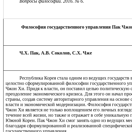
Вопросы философии. 2016. № 6.
Философия государственного управления Пак Чжо
Ч.Х. Пак, А.В. Соколов, С.Х. Чже
Республика Корея стала одним из ведущих государств 
целостно сформулированной философии государственного уп
Чжон Хи.
Придя к власти, он поставил целью политическую 
преодоление экономического кризиса. Для этого он начал пр
страны, создав систему авторитарного управления на основе
власти и экономической модернизации. Философия государс
Чжон Хи является не только воплощением его личных взгляд
течение всей жизни, но также и отражает в себе уникальну
Южной Кореи.
Пак Чжон Хи смог занять одно из ведущих м
благодаря сформулированной и реализованной специфическ
государственного управления.