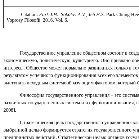
Citation:
Park J.H., Sokolov A.V.,
Jeh H.S.
Park Chung Hee
Voprosy Filosofii. 2016. Vol. 6.
Государственное управление обществом состоит в соз
экономическую, политическую, культурную. Оно призвано об
интересы. Общество может нормально развиваться только в то
результатом успешного функционирования всех его элементов 
выступать исходным системообразующим фактором, который бы
Философия государственного управления – это систем
различных государственных систем и их функционирования, в
2008].
Стратегическая цель государственного управления явля
выбранной целью формируется стратегия государственного упр
предпринятых действий. Стратегической целью органов госуд