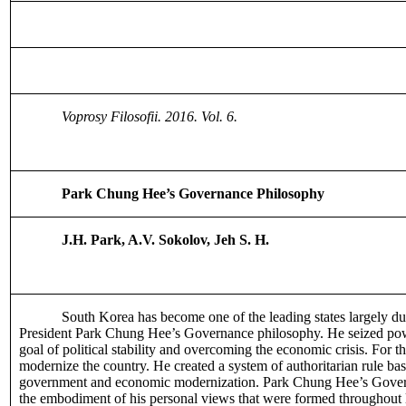
Voprosy Filosofii. 2016. Vol. 6.
Park Chung Hee’s Governance Philosophy
J.H. Park, A.V. Sokolov,
Jeh S. H.
South Korea
has become one of the leading states largely due
President Park Chung Hee’s Governance philosophy. He seized powe
goal of political stability and overcoming the economic crisis. For th
modernize the country. He created a system of authoritarian rule bas
government and economic modernization. Park Chung Hee’s Govern
the embodiment of his personal views that were formed throughout lif