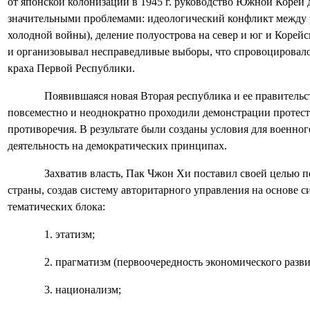
от японской колонизации в 1945 г. руководство Южной Кореи д
значительными проблемами: идеологический конфликт между 
холодной войны), деление полуострова на север и юг и Корей
и организовывал несправедливые выборы, что спровоцировало 
краха Первой Республики.
Появившаяся новая Вторая республика и ее правительс
повсеместно и неоднократно проходили демонстрации протест
противоречия. В результате были созданы условия для военно
деятельность на демократических принципах.
Захватив власть, Пак Чжон Хи поставил своей целью п
страны, создав систему авторитарного управления на основе 
тематических блока:
1. этатизм;
2. прагматизм (первоочередность экономического разви
3. национализм;