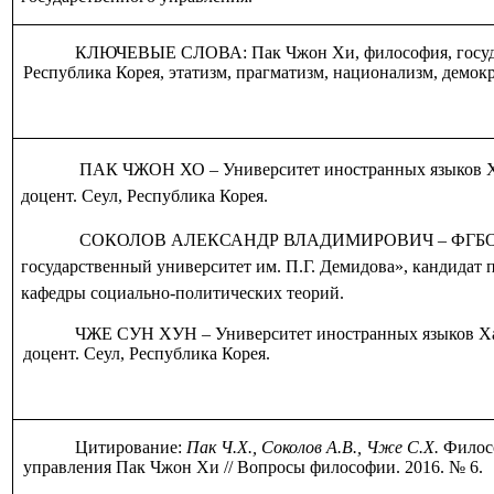
КЛЮЧЕВЫЕ СЛОВА:
Пак Чжон Хи, философия, госу
Республика Корея, этатизм, прагматизм, национализм, демок
ПАК ЧЖОН ХО
‒
Университет иностранных языков 
доцент. Сеул, Республика Корея.
СОКОЛОВ АЛЕКСАНДР ВЛАДИМИРОВИЧ
‒
ФГБО
государственный университет им. П.Г. Демидова», кандидат 
кафедры социально-политических теорий.
ЧЖЕ СУН ХУН ‒ Университет иностранных языков Ха
доцент. Сеул, Республика Корея.
Цитирование:
Пак Ч.Х., Соколов А.В., Чже С.Х.
Филосо
управления Пак Чжон Хи // Вопросы философии. 2016. №
6
.