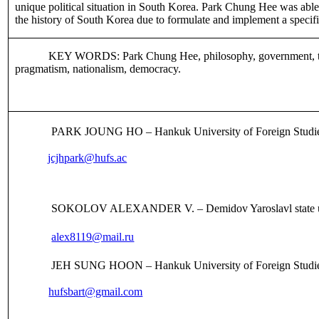
unique political situation in South Korea. Park Chung Hee was able 
the history of South Korea due to formulate and implement a specif
KEY WORDS:
Park Chung Hee, philosophy, government, t
pragmatism, nationalism, democracy
.
PARK JOUNG HO
‒
Hankuk University of Foreign Studies
jcjhpark@hufs.ac
SOKOLOV ALEXANDER V.
‒
Demidov Yaroslavl state u
alex8119@mail.ru
JEH SUNG HOON
‒
Hankuk University of Foreign Studies
hufsbart@gmail.com