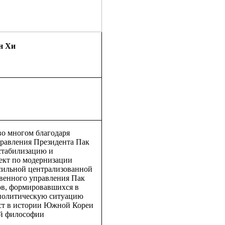
н Хи
во многом благодаря
равления Президента Пак
стабилизацию и
оект по модернизации
 сильной централизованной
твенного управления Пак
ов, формировавшихся в
ю политическую ситуацию
ест в истории Южной Кореи
ой философии