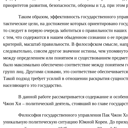
приоритетов развития, безопасности, обороны и т.д. при это
Таким образом, эффективность государственного управ
тактические цели, на достижение которых ориентировано госу
то следует в первую очередь заботиться о правильности наши
с тем, что содержится в нашем обыденном сознании о ее предмет
критерий, масштаб правильности. В философском смысле, напр
следовательно, совсем другое значение истины, чем упомянуто
между определением или понятием и существованием предмета
было максимально обеспечено соответствие между понятием гос
групп лиц. Другими словами, это соответствие обеспечиваетс
Такой подход требует усилий в отношении раскрытия сущности 
населяющего это государство.
В данной работе рассматривается содержание и особе
Чжон Хи – политический деятель, стоявший во главе государст
Философия государственного управления Пак Чжон Хи я
уникальную политическую ситуацию Южной Кореи. До прихода 