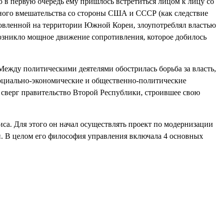
о в первую очередь ему пришлось встретиться лицом к лицу со
ного вмешательства со стороны США и СССР (как следствие
ановленной на территории Южной Кореи, злоупотреблял властью
возникло мощное движение сопротивления, которое добилось
Между политическими деятелями обострилась борьба за власть,
социально-экономические и общественно-политические
и сверг правительство Второй Республики, строившее свою
са. Для этого он начал осуществлять проект по модернизации
и. В целом его философия управления включала 4 основных