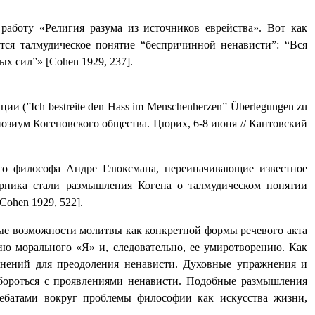
аботу «Религия разума из источников еврейства». Вот как
тся талмудическое понятие “беспричинной ненависти”: “Вся
ых сил”» [
Cohen
1929, 237].
ции (
”
Ich
bestreite
den
Hass
im
Menschenherzen
” Ü
berlegungen
zu
озиум Когеновского общества. Цюрих, 6-8 июня // Кантовский
го философа Андре Глюксмана, переиначивающие известное
рника стали размышления Когена о талмудическом понятии
[Cohen
1929, 522
]
.
ные возможности молитвы как конкретной формы речевого акта
ю морального «Я» и, следовательно, ее умиротворению. Как
жнений для преодоления ненависти. Духовные упражнения и
 бороться с проявлениями ненависти. Подобные размышления
дебатами вокруг проблемы философии как искусства жизни,