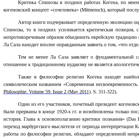
Критика Спинозы в поздних работах Когена, по мнен
когеновский концепт «сочеловека» (
Mitmensch
), который посл
Автор книги подчеркивает определенную эволюцию оце
Спинозы, то в поздних усиливается критическая позиция, 
непротиворечивым образом объединить еврейскую традицию и
Ла Сала находит вполне оправданным заявить о том, «что от
Тем не менее Ла Сала заявляет о фундаментальной с
отношение к традиционному иудаизму не является апологетич
Также в философии религии Когена находят наибол
символическим названием «Современная несвоевременность. 
Philosophie
.
Volume
59.
Issue
2 (
May
2011)
.
S
. 311-322).
Один из его участников, почетный президент когеновс
были прерваны в конце 1920-х гг. и возобновлены только по
история. Глава к основополаганию критики познания» (
Das
переход марбургского мыслителя от периода интерпретации К
работы по философии религии, обладают определенной непре