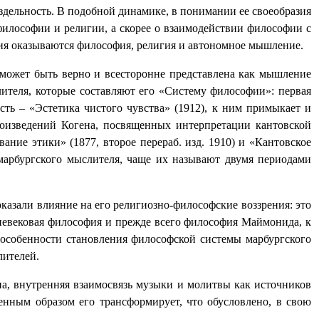
аздельность. В подобной динамике, в понимании ее своеобразия
илософии и религии, а скорее о взаимодействии философии с
ния оказываются философия, религия и автономное мышление.
 может быть верно и всесторонне представлена как мышление
ителя, которые составляют его «Систему философии»: первая
часть – «Эстетика чистого чувства» (1912), к ним примыкает и
роизведений Когена, посвященных интерпретации кантовской
вание этики» (1877, второе перераб. изд. 1910) и «Кантовское
 марбургского мыслителя, чаще их называют двумя периодами
казали влияние на его религиозно-философские воззрения: это
едневековая философия и прежде всего философия Маймонида, к
 особенности становления философской системы марбургского
лителей.
а, внутренняя взаимосвязь музыки и молитвы как источников
енным образом его трансформирует, что обусловлено, в свою