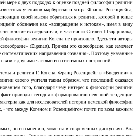
ней мере о двух подходах к оценке поздней философии религии
 известных учеников марбургского мэтра Франца Розенцвейга,
испозиции своей мысли обратиться к религии, которой в юные
нцвейг обозначил как «возвращение к истокам», имея в виду
асны многие исследователи, в частности Стивен Шварцшильд,
ей философии религии Когена не произошло. Здесь эти авторы
своеобразие» (
Eigenart
).
Причем это своеобразие, как замечает
ре систематических направления сознания».
Поэтому указанные
 связи с другими частями его системных построений.
темы и религии Г. Когена. Франц Розенцвейг в «Введении» к
лигии своего учителя таким образом, что последний оказался
ованием того, благодаря чему интерес к философии религии
же факт приводит сегодня к формированию неверной тенденции
рактерна как для исследователей истории немецкой философии
ок, - что между Когеном и Розенцвейгом почти по всем важным
имых, по его мнению, момента в современных дискуссиях. Во-
самого этика. Этос же он понимает как «осознание этиком его