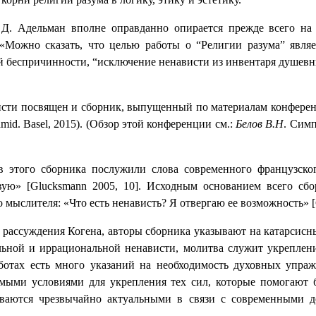
Д. Адельман вполне оправданно опирается прежде всего на р
 «Можно сказать, что целью работы о “Религии разума” являе
й беспричинности, “исключение ненависти из инвентаря душевн
исти посвящен и сборник, выпущенный по материалам конферен
hmid
.
Basel
, 2015). (Обзор этой конференции см.:
Белов В.Н
. Симп
 этого сборника послужили слова современного французско
твую»
[Glucksmann
2005, 10
]
. Исходным основанием всего сбо
 мыслителя: «Что есть ненависть? Я отвергаю ее возможность»
 рассуждения Когена, авторы сборника указывают на катарсис
льной и иррациональной ненависти, молитва служит укреплени
аботах есть много указаний на необходимость духовных упра
димыми условиями для укрепления тех сил, которые помогают
ываются чрезвычайно актуальными в связи с современными 