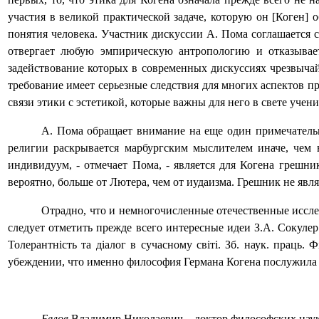
участия в великой практической задаче, которую он [Коген]
понятия человека. Участник дискуссии А. Пома соглашается с 
отвергает любую эмпирическую антропологию и отказывает
задействование которых в современных дискуссиях чрезвычай
требование имеет серьезные следствия для многих аспектов п
связи этики с эстетикой, которые важны для него в свете учен
А. Пома обращает внимание на еще один примечательн
религии раскрывается марбургским мыслителем иначе, чем в
индивидуум, - отмечает Пома, - является для Когена грешни
вероятно, больше от Лютера, чем от иудаизма. Грешник не явл
Отрадно, что и немногочисленные отечественные иссле
следует отметить прежде всего интересные идеи З.А. Сокулер
Толерантність та діалог в сучасному світі.
Зб. наук. праць. 
убеждении, что именно философия Германа Когена послужила
Белов
Владимир Николаевич
–
доктор философских наук