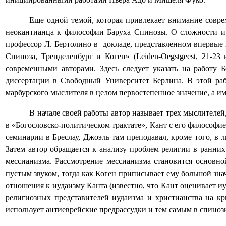
Еще одной темой, которая привлекает внимание совре
неокантианца к философии Баруха Спинозы. О сложности и р
профессор Л. Бертолино в
докладе, представленном впервы
Спиноза, Тренделенбург и Коген» (Leiden-Oegstgeest, 21-2
современными авторами. Здесь следует указать на работу Б
диссертации в Свободный Университет Берлина. В этой ра
марбурского мыслителя в целом первостепенное значение, а и
В начале своей работы автор называет трех мыслителей
в «Богословско-политическом трактате», Кант с его философи
семинарии в Бреслау, Джоэль там преподавал, кроме того, в
Затем автор обращается к анализу проблем религии в ранних
мессианизма. Рассмотрение мессианизма становится основно
пустым звуком, тогда как Коген приписывает ему большой зн
отношения к иудаизму Канта (известно, что Кант оценивает и
религиозных представителей иудаизма и христианства на к
использует антиеврейские предрассудки и тем самым в спино