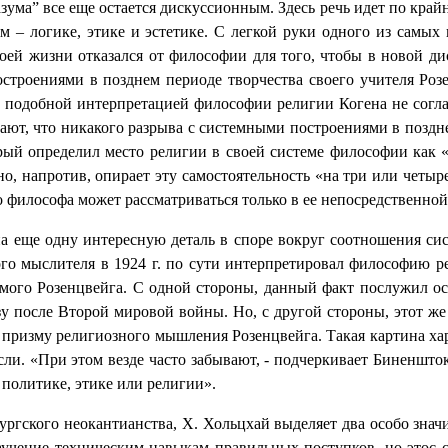
зума” все еще остается дискуссионным. Здесь речь идет по край
 – логике, этике и эстетике. С легкой руки одного из самых
своей жизни отказался от философии для того, чтобы в новой д
троениями в позднем периоде творчества своего учителя Розе
 подобной интерпретацией философии религии Когена не согл
ют, что никакого разрыва с системными построениями в поздн
ый определил место религии в своей системе философии как «
 но, напротив, опирает эту самостоятельность «на три или четы
о философа может рассматриваться только в ее непосредственной
а еще одну интересную деталь в споре вокруг соотношения сис
о мыслителя в 1924 г. по сути интерпретировал философию ре
ого Розенцвейга. С одной стороны, данный факт послужил осн
разу после Второй мировой войны. Но, с другой стороны, этот 
 призму религиозного мышления Розенцвейга. Такая картина ха
сли. «При этом везде часто забывают, - подчеркивает Биненшт
 политике, этике или религии».
ургского неокантианства, Х. Хольцхай выделяет два особо знач
научение техническим навыкам правильных поступков, но этос 