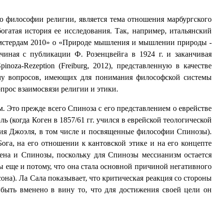
о философии религии, является тема отношения марбургского
гатая история ее исследования. Так, например, итальянский
мстердам 2010» о «Природе мышления и мышлении природы -
ачиная с публикации Ф. Розенцвейга в 1924 г. и заканчивая
inoza-Rezeption
(
Freiburg
, 2012), представленную в качестве
зму вопросов, имеющих для понимания философской системы
прос взаимосвязи религии и этики.
. Это прежде всего Спиноза с его представлением о еврействе
ь (когда Коген в 1857/61 гг. учился в еврейской теологической
ения Джоэля, в том числе и посвященные философии Спинозы).
ога, на его отношении к кантовской этике и на его концепте
гена и Спинозы, поскольку для Спинозы мессианизм остается
 еще и потому, что она стала основной причиной негативного
на). Ла Сала показывает, что критическая реакция со стороны
быть вменено в вину то, что для достижения своей цели он