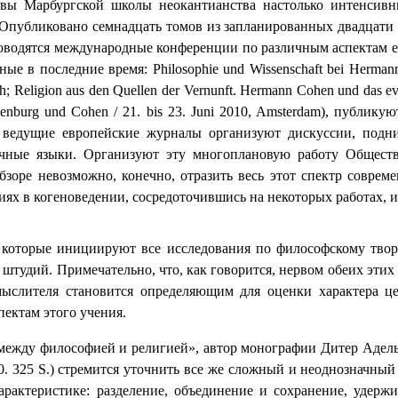
вы Марбургской школы неокантианства настолько интенсивн
 Опубликовано семнадцать томов из запланированных двадцати 
оводятся международные конференции по различным аспектам е
е в последние время: Philosophie und Wissenschaft bei Herman
ch;
Religion aus den Quellen der Vernunft. Hermann Cohen und das eva
enburg und Cohen / 21. bis 23. Juni
2010,
Amsterdam
), публикую
, ведущие европейские журналы организуют дискуссии, подн
ичные языки. Организуют эту многоплановую работу Обществ
зоре невозможно, конечно, отразить весь этот спектр соврем
иях в когеноведении, сосредоточившись на некоторых работах, 
которые инициируют все исследования по философскому творч
 штудий. Примечательно, что, как говорится, нервом обеих эти
ыслителя становится определяющим для оценки характера цел
пектам этого учения.
между философией и религией», автор монографии Дитер Адель
0. 325
S
.) стремится уточнить все же сложный и неоднозначный
актеристике: разделение, объединение и сохранение, удерж