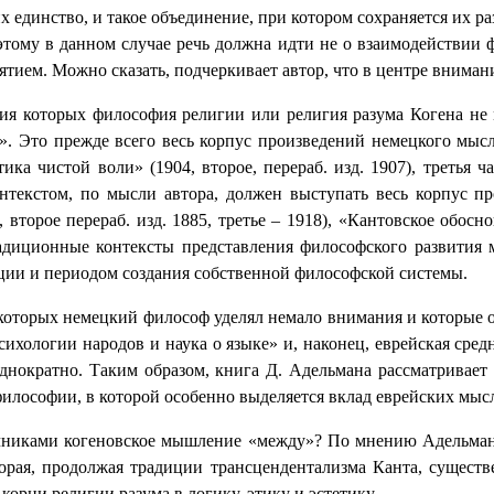
х единство, и такое объединение, при котором сохраняется их р
ому в данном случае речь должна идти не о взаимодействии ф
тием. Можно сказать, подчеркивает автор, что в центре внима
ения которых философия религии или религия разума Когена не
 Это прежде всего весь корпус произведений немецкого мысл
тика чистой воли» (1904, второе, перераб. изд. 1907), третья 
нтекстом, по мысли автора, должен выступать весь корпус п
торое перераб. изд. 1885, третье – 1918), «Кантовское обосно
 традиционные контексты представления философского развития
ации и периодом создания собственной философской системы.
 которых немецкий философ уделял немало внимания и которые о
сихологии народов и наука о языке» и, наконец, еврейская ср
однократно. Таким образом, книга Д. Адельмана рассматривает
илософии, в которой особенно выделяется вклад еврейских мыс
очниками когеновское мышление «между»? По мнению Адельман
торая, продолжая традиции трансцендентализма Канта, существ
 корни религии разума в логику, этику и эстетику.