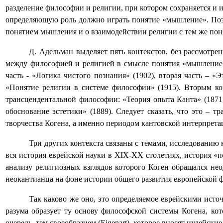
разделение философии и религии, при котором сохраняется и и
определяющую роль должно играть понятие «мышление». Поэт
понятием мышления и о взаимодействии религии с тем же поня
Д. Адельман выделяет пять контекстов, без рассмотр
между философией и религией в смысле понятия «мышление».
часть - «Логика чистого познания» (1902), вторая часть – «Э
«Понятие религии в системе философии» (1915). Вторым ко
трансцендентальной философии: «Теория опыта Канта» (1871, в
обоснование эстетики» (1889). Следует сказать, что это –
творчества Когена, а именно периодом кантовской интерпрет
Три других контекста связаны с темами, исследованию
вся история еврейской науки в
XIX
-
XX
столетиях, история «п
анализу религиозных взглядов которого Коген обращался не
неокантианца на фоне истории общего развития европейской ф
Так каково же оно, это определяемое еврейскими ист
разума образует ту основу философской системы Когена, ко
очередь, тем своеобразием (
Eigenart
), которое вносят иудейские