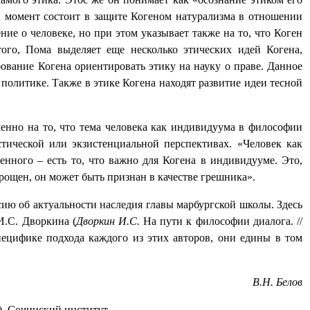
ый момент состоит в защите Когеном натурализма в отношении
ние о человеке, но при этом указывает также на то, что Коген
ого, Пома выделяет еще несколько этических идей Когена,
ование Когена ориентировать этику на науку о праве. Данное
политике. Также в этике Когена находят развитие идеи тесной
енно на то, что тема человека как индивидуума в философии
стической или экзистенциальной перспективах. «Человек как
енного – есть то, что важно для Когена в индивидууме. Это,
прощен, он может быть признан в качестве грешника».
ию об актуальности наследия главы марбургской школы. Здесь
И.С. Дворкина (
Дворкин И.С.
На пути к философии диалога. //
 специфике подхода каждого из этих авторов, они едины в том
В.Н. Белов
, Сочинский институт.