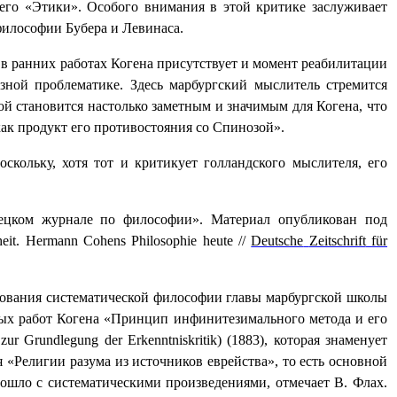
его «Этики». Особого внимания в этой критике заслуживает
философии Бубера и Левинаса.
 ранних работах Когена присутствует и момент реабилитации
зной проблематике. Здесь марбургский мыслитель стремится
 становится настолько заметным и значимым для Когена, что
ак продукт его противостояния со Спинозой».
кольку, хотя тот и критикует голландского мыслителя, его
ецком журнале по философии». Материал опубликован под
eit.
Hermann
Cohens
Philosophie
heute
//
Deutsche
Zeitschrift
f
ü
r
едования систематической философии главы марбургской школы
ных работ Когена
«Принцип инфинитезимального метода и его
zur
Grundlegung
der
Erkenntniskritik
)
(1883), которая знаменует
«Религии разума из источников еврейства», то есть основной
ошло с систематическими произведениями, отмечает В. Флах.