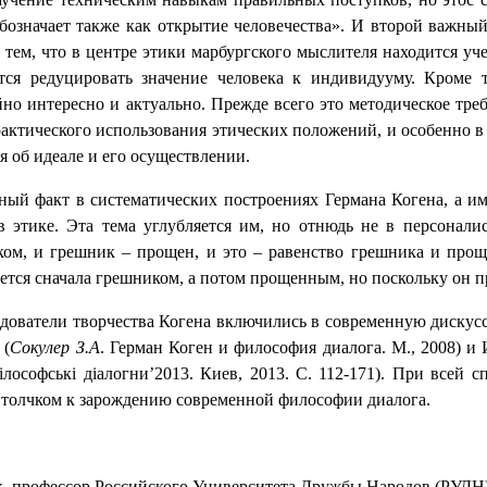
 обозначает также как открытие человечества». И второй важн
тем, что в центре этики марбургского мыслителя находится уче
ся редуцировать значение человека к индивидууму. Кроме т
но интересно и актуально. Прежде всего это методическое треб
рактического использования этических положений, и особенно в 
ия об идеале и его осуществлении.
ый факт в систематических построениях Германа Когена, а им
 этике. Эта тема углубляется им, но отнюдь не в персонали
ком, и грешник – прощен, и это – равенство грешника и прощ
яется сначала грешником, а потом прощенным, но поскольку он 
дователи творчества Когена включились в современную дискусс
 (
Сокулер З.А
. Герман Коген и философия диалога. М., 2008)
и 
Філософські діалогни’2013. Киев, 2013. С. 112-171). При всей
 толчком к зарождению современной философии диалога.
, профессор Российского Университета Дружбы Народов (РУДН)