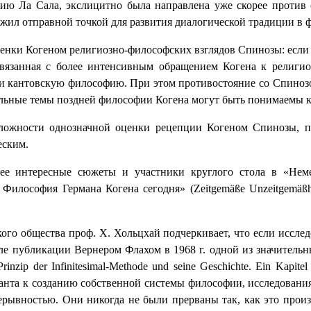
ию Ла Сала, экслицитно была направлена уже скорее против 
ужил отправной точкой для развития диалогической традиции в 
нки Когеном религиозно-философских взглядов Спинозы: если в
связанная с более интенсивным обращением Когена к религио
 кантовскую философию. При этом противостояние со Спинозой
дельные темы поздней философии Когена могут быть понимаемы к
ложности однозначной оценки рецепции Когеном Спинозы, пос
еским.
ее интересные сюжеты и участники круглого стола в «Нем
Философия Германа Когена сегодня» (Zeitgemäße Unzeitgemäßh
кого общества проф. Х. Хольцхай подчеркивает, что если иссл
сле публикации Вернером Флахом в 1968 г. одной из значитель
Prinzip
der
Infinitesimal
-
Methode
und
seine
Geschichte
.
Ein
Kapitel
анта к созданию собственной системы философии, исследования 
рывностью. Они никогда не были прерваны так, как это произ