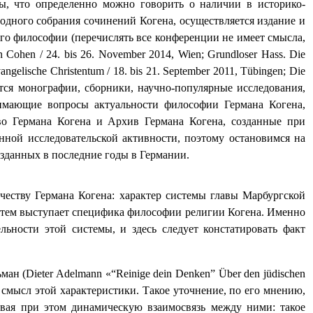
ы, что определенно можно говорить о наличии в историко-
одного собрания сочинений Когена, осуществляется издание и
го философии (перечислять все конференции не имеет смысла,
n Cohen / 24.
bis
26.
November 2014, Wien; Grundloser Hass. Die
ngelische Christentum / 18. bis 21. September 2011, Tübingen; Die
тся монографии, сборники, научно-популярные исследования,
имающие вопросы актуальности философии Германа Когена,
о Германа Когена и Архив Германа Когена, созданные при
енной исследовательской активности, поэтому остановимся на
изданных в последние годы в Германии.
еству Германа Когена: характер системы главы Марбургской
х тем выступает специфика философии религии Когена. Именно
ьности этой системы, и здесь следует констатировать факт
ман (
Dieter
Adelmann
«“
Reinige
dein
Denken
” Ü
ber
den
j
ü
dischen
 смысл этой характеристики. Такое уточнение, по его мнению,
ивая при этом динамическую взаимосвязь между ними: такое