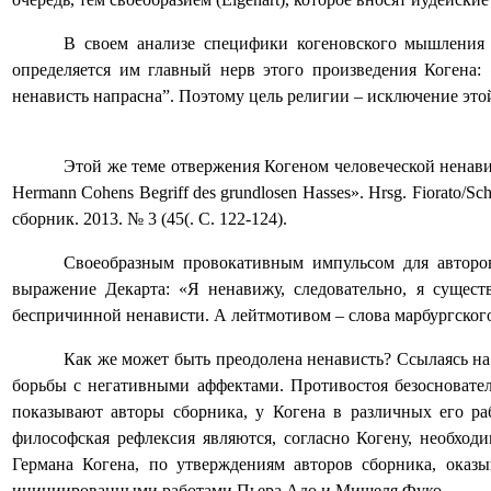
В своем анализе специфики когеновского мышления 
определяется им главный нерв этого произведения Когена:
ненависть напрасна”. Поэтому цель религии – исключение это
Этой же теме отвержения Когеном человеческой ненав
Hermann
Cohens
Begriff
des
grundlosen
Hasses
».
Hrsg
.
Fiorato
/
Sc
сборник. 2013. № 3 (45(. С. 122-124).
Своеобразным провокативным импульсом для авторов
выражение Декарта: «Я ненавижу, следовательно, я сущес
беспричинной ненависти. А лейтмотивом – слова марбургского
Как же может быть преодолена ненависть? Ссылаясь на
борьбы с негативными аффектами. Противостоя безосновате
показывают авторы сборника, у Когена в различных его р
философская рефлексия являются, согласно Когену, необхо
Германа Когена, по утверждениям авторов сборника, оказ
инициированными работами Пьера Адо и Мишеля Фуко.