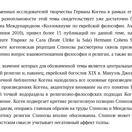
менных исследователей творчества Германа Когена в рамках ег
азноплановости этой темы свидетельствует уже достаточно бо
е на Международном «Коллоквиуме по еврейской философии. А
3 июня 2010), привел более 15 публикаций по данной теме, н
еате Ульрике ла Сала (
Beate Ulrike la Sala)
Hermann Cohens Sp
боте когеновская рецепция Спинозы рассмотрена сквозь при
менно вопрос взаимоотношения философии и религии, а также во
, значение которых для обозначенной темы является центральным
ей религии и, наконец, еврейский богослов
XIX
в. Мануэль Джоэл
 личной библиотеке Когена находились все основные произвед
 произведениях Когена, акцентируя внимание на его понятии Б
й точкой водораздела в религиозно-философских подходах Ко
ачение. Коген подвергает критике религиозную позицию Спинозы
удаизм, опираясь главным образом на труды Спинозы и Мендельсо
ритику религии Спинозы вполне обоснованна. Спинозе может 
зистском смысле учитывает негативный аффект толпы.