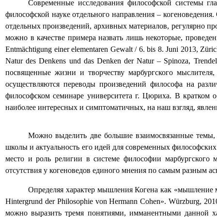
Современные исследования философской системы гла
философской науке отдельного направления – когеноведения.
отдельных произведений, архивных материалов, регулярно пр
можно в качестве примера назвать лишь некоторые, проведенны
Entmächtigung einer elementaren Gewalt /
6. bis 8. Juni 2013, Züri
Natur des Denkens und das Denken der Natur – Spinoza, Trendel
посвященные жизни и творчеству марбургского мыслителя
осуществляются переводы произведений философа на разл
философском семинаре университета г. Цюриха. В кратком об
наиболее интересных и симптоматичных, на наш взгляд, явлен
Можно выделить две большие взаимосвязанные темы, 
школы и актуальность его идей для современных философских
место и роль религии в системе философии марбургского м
отсутствия у когеноведов единого мнения по самым разным ас
Определяя характер мышления Когена как «мышление 
Hintergrund
der
Philosophie
von
Hermann
Cohen
».
W
ü
rzburg
, 201
можно выразить тремя понятиями, имманентными данной хар