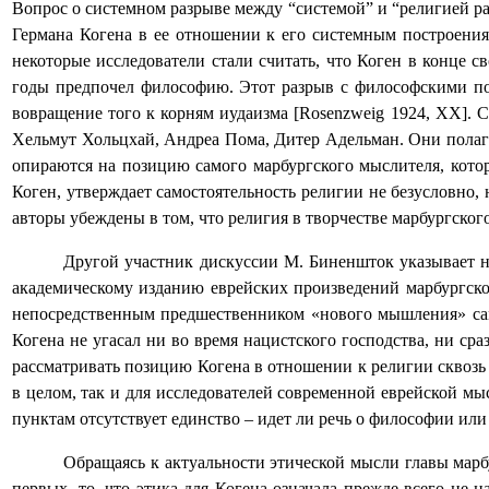
Вопрос о системном разрыве между “системой” и “религией ра
Германа Когена в ее отношении к его системным построениям
некоторые исследователи стали считать, что Коген в конце 
годы предпочел философию. Этот разрыв с философскими пос
вовращение того к корням иудаизма [
Rosenzweig
1924, ХХ]. С
Хельмут Хольцхай, Андреа Пома, Дитер Адельман. Они полага
опираются на позицию самого марбургского мыслителя, котор
Коген, утверждает самостоятельность религии не безусловно,
авторы убеждены в том, что религия в творчестве марбургског
Другой участник дискуссии М. Биненшток указывает н
академическому изданию еврейских произведений марбургског
непосредственным предшественником «нового мышления» сам
Когена не угасал ни во время нацистского господства, ни с
рассматривать позицию Когена в отношении к религии сквозь
в целом, так и для исследователей современной еврейской мы
пунктам отсутствует единство – идет ли речь о философии или
Обращаясь к актуальности этической мысли главы марб
первых, то, что этика для Когена означала прежде всего не 