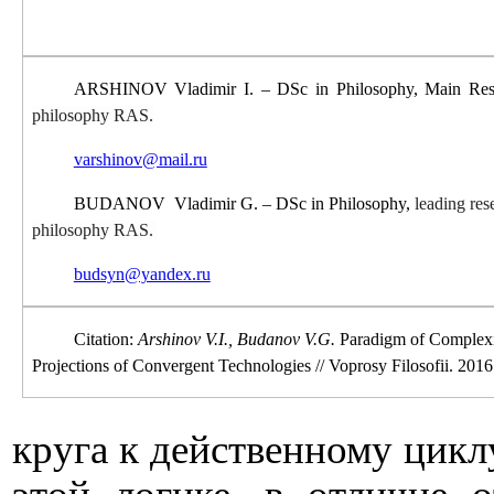
ARSHINOV Vladimir I. – DSc in Philosophy, Main Res
philosophy RAS.
varshinov@mail.ru
BUDANOV
Vladimir G. – DSc in Philosophy,
leading res
philosophy RAS.
budsyn@yandex.ru
Citation:
Arshinov V.I., Budanov V.G.
Paradigm of Complexi
Projections of Convergent Technologies
// Voprosy Filosofii. 2016
круга к действенному циклу