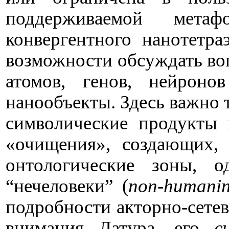
поддерживаемой метафо
конвергентного нанотетра
возможности обсуждать во
атомов, генов, нейрон
нанообъекты. Здесь важно т
символические продукты 
«очищения», создающих, 
онтологические зоны, 
“нечеловеки” (
non
-
humanin
подробности акторно-сетев
внимания Латура, его
с