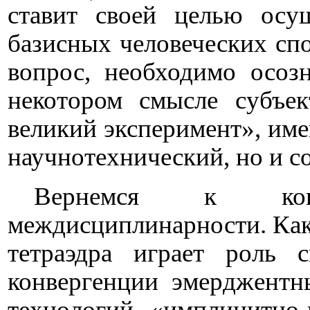
ставит своей целью осу
базисных человеческих спо
вопрос, необходимо осозн
некотором смысле субъек
великий эксперимент», име
научнотехнический, но и с
Вернемся к конкр
междисциплинарности. Как
тетраэдра играет роль с
конвергенции эмерджентн
технологий «имплицитно-