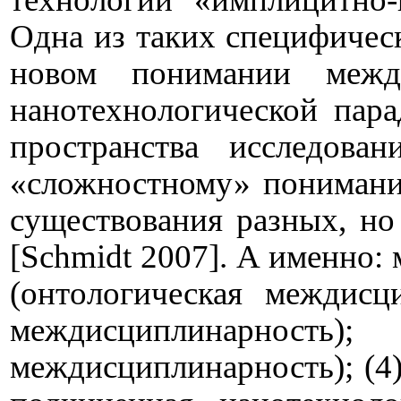
Одна из таких специфическ
новом понимании междис
нанотехнологической пара
пространства исследов
«сложностному» понимани
существования разных, н
[
Schmidt
2007
]. А именно:
(онтологическая междисци
междисциплинарнос
междисциплинарность); (4