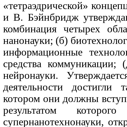
«тетраэдрической» концеп
и В. Бэйнбридж утверждаю
комбинация четырех обла
нанонауки; (б) биотехноло
информационные техноло
средства коммуникации; 
нейронауки. Утверждаетс
деятельности достигли т
котором они должны вступи
результатом которог
супернанотехнонауки, отк