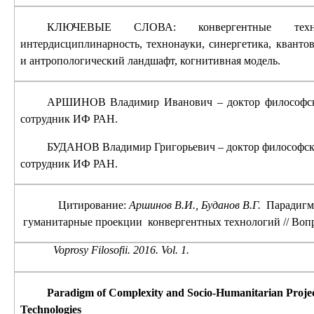
КЛЮЧЕВЫЕ СЛОВА:
конвергентные технол
интердисциплинарность, технонауки, синергетика, кванто
и антропологический ландшафт, когнитивная модель.
АРШИНОВ Владимир Иванович – доктор философск
сотрудник ИФ РАН.
БУДАНОВ Владимир Григорьевич – доктор философск
сотрудник ИФ РАН.
Цитирование:
Аршинов В.И., Буданов В.Г.
Парадигм
гуманитарные проекции
конвергентных технологий
// Воп
Voprosy Filosofii. 201
6
. Vol.
1
.
Paradigm of Complexity and Socio-Humanitarian Projec
Technologies