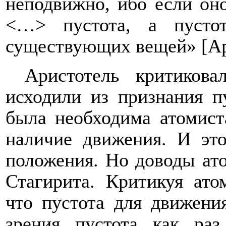
неподвижно, ибо если оно
<…> пустота, а пусто
существующих вещей» [Ари
Аристотель критиков
исходили из признания п
была необходима атомист
наличие движения. И эт
положения. Но доводы ато
Стагирита. Критикуя ато
что пустота для движени
зрения пустота как ра