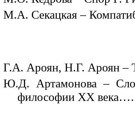
М.А. Секацкая – Компа
Г.А. Ароян, Н.Г. Аро
Ю.Д. Артамонова – Слож
философии
XX
век