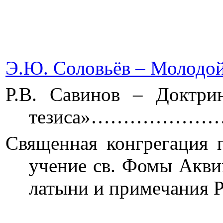
Э.Ю. Соловьёв – Молодо
Р.В. Савинов – Доктрин
тезиса»…………
Священная конгрегация 
учение св. Фомы Акви
латыни и примеч