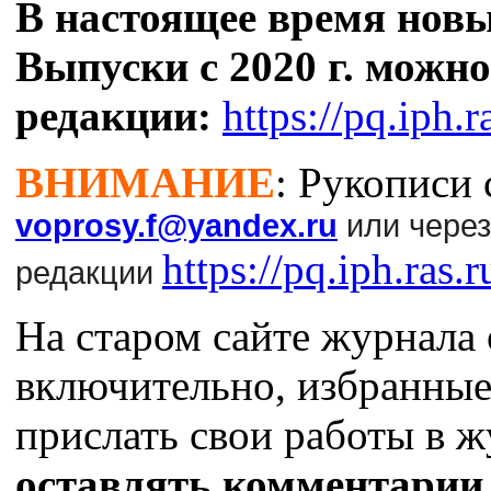
В настоящее время новы
Выпуски с 2020 г. можно
редакции:
https://pq.iph.r
ВНИМАНИЕ
: Рукописи
voprosy.f@yandex.ru
или чере
https://pq.iph.ras.
редакции
На старом сайте журнала 
включительно, избранные
прислать свои работы в 
оставлять комментарии 