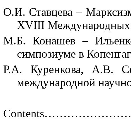
О.И. Ставцева – Марксиз
XVIII Международ
М.Б. Конашев – Ильенко
симпозиуме в 
Р.А. Куренкова, А.В. 
международной н
Contents
…………………