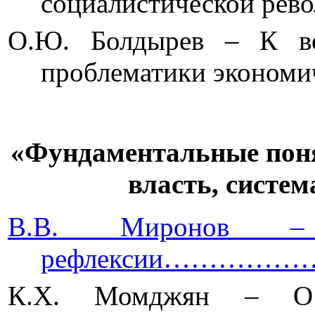
социалистическо
О.Ю. Болдырев – К во
проблематики экон
«Фундаментальные поня
власть, систе
В.В. Миронов – В
рефлексии…………
К.Х. Момджян –
О