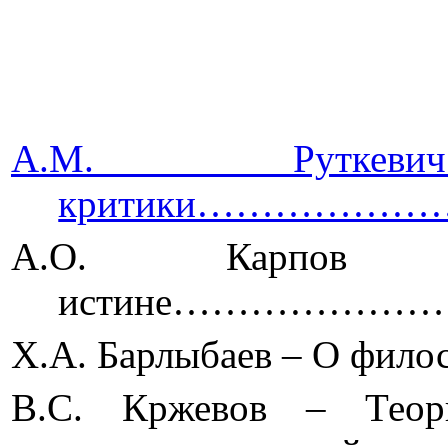
А.М. Рут
критики…………
А.О. Карпов
истине……………
Х.А. Барлыбаев – О
В.С. Кржевов – Теор